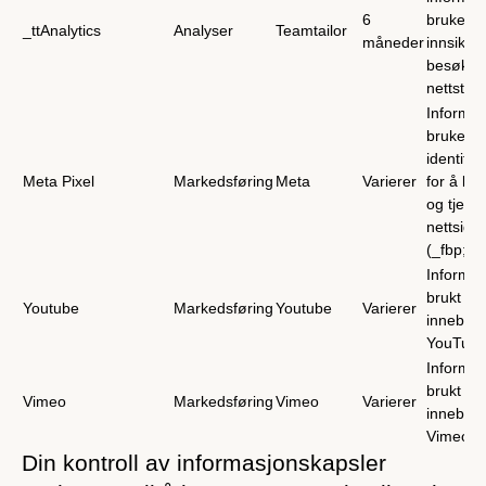
6
brukes t
_ttAnalytics
Analyser
Teamtailor
måneder
innsikt 
besøken
nettstede
Informas
brukes f
identifis
Meta Pixel
Markedsføring
Meta
Varierer
for å le
og tjenes
nettside
(_fbp; _
Informas
brukt til 
Youtube
Markedsføring
Youtube
Varierer
innebygd
YouTub
Informas
brukt til 
Vimeo
Markedsføring
Vimeo
Varierer
innebygd
Vimeo
L
Din kontroll av informasjonskapsler