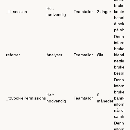
brukes ti
Helt
_tt_session
Teamtailor
2 dager
kontekste
nødvendig
besøkend
å holde 
på siden
Denne
informas
brukes ti
referrer
Analyser
Teamtailor
Økt
identifis
nettlen
brukes f
besøkend
Denne
informas
brukes fo
Helt
6
_ttCookiePermissions
Teamtailor
banneret
nødvendig
måneder
informas
når du h
samhand
Denne
informa